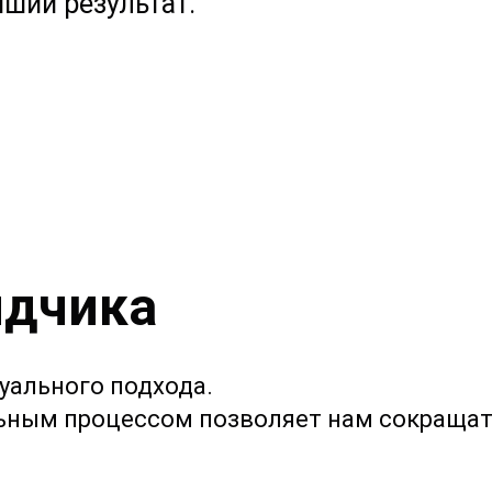
чший результат.
ядчика
уального подхода.
ьным процессом позволяет нам сокращат